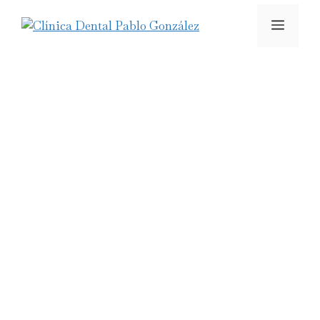
Clínica dental en
Reinosa
Cuidando sonrisas en Cantabria