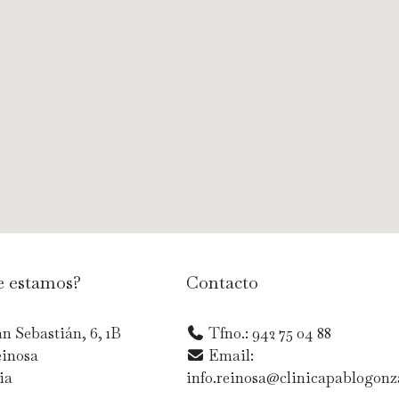
 estamos?
Contacto
n Sebastián, 6, 1B
Tfno.: 942 75 04 88
einosa
Email:
ia
info.reinosa@clinicapablogonz