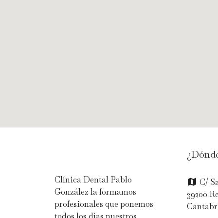
¿Dónde
Clínica Dental Pablo
C/ Sa
González la formamos
39200 R
profesionales que ponemos
Cantabr
todos los días nuestros