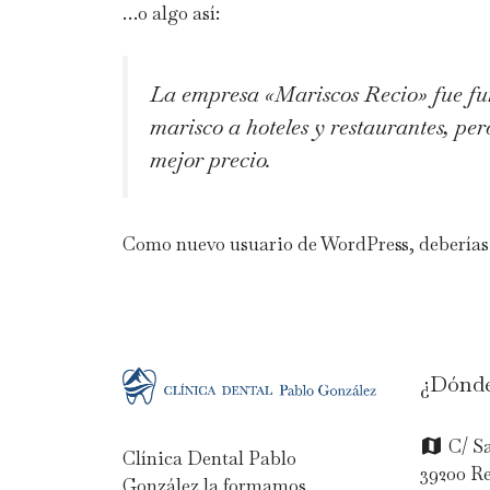
…o algo así:
La empresa «Mariscos Recio» fue f
marisco a hoteles y restaurantes, pe
mejor precio.
Como nuevo usuario de WordPress, deberías
¿Dónde
C/ Sa
Clínica Dental Pablo
39200 R
González la formamos